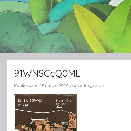
91WNSCcQ0ML
Publicada el
15 marzo 2020
por
carlosganton