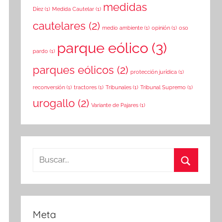
medidas
Díez
(1)
Medida Cautelar
(1)
cautelares
(2)
medio ambiente
(1)
opinión
(1)
oso
parque eólico
(3)
pardo
(1)
parques eólicos
(2)
protección jurídica
(1)
reconversión
(1)
tractores
(1)
Tribunales
(1)
Tribunal Supremo
(1)
urogallo
(2)
Variante de Pajares
(1)
Buscar:
Buscar
Meta