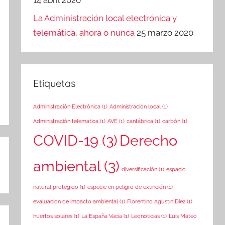
La Administración local electrónica y
telemática, ahora o nunca
25 marzo 2020
Etiquetas
Administración Electrónica
(1)
Administración local
(1)
Administración telemática
(1)
AVE
(1)
cantábrica
(1)
carbón
(1)
COVID-19
(3)
Derecho
ambiental
(3)
diversificación
(1)
espacio
natural protegido
(1)
especie en peligro de extinción
(1)
evaluacion de impacto ambiental
(1)
Florentino Agustín Diez
(1)
huertos solares
(1)
La España Vacía
(1)
Leonoticias
(1)
Luis Mateo