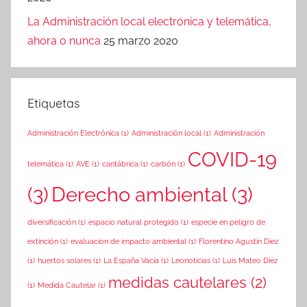
La Administración local electrónica y telemática,
ahora o nunca
25 marzo 2020
Etiquetas
Administración Electrónica
(1)
Administración local
(1)
Administración
COVID-19
telemática
(1)
AVE
(1)
cantábrica
(1)
carbón
(1)
(3)
Derecho ambiental
(3)
diversificación
(1)
espacio natural protegido
(1)
especie en peligro de
extinción
(1)
evaluacion de impacto ambiental
(1)
Florentino Agustín Diez
(1)
huertos solares
(1)
La España Vacía
(1)
Leonoticias
(1)
Luis Mateo Díez
medidas cautelares
(2)
(1)
Medida Cautelar
(1)