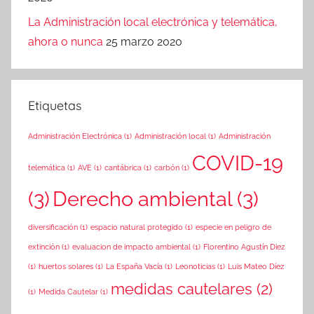
La Administración local electrónica y telemática,
ahora o nunca
25 marzo 2020
Etiquetas
Administración Electrónica
(1)
Administración local
(1)
Administración
COVID-19
telemática
(1)
AVE
(1)
cantábrica
(1)
carbón
(1)
(3)
Derecho ambiental
(3)
diversificación
(1)
espacio natural protegido
(1)
especie en peligro de
extinción
(1)
evaluacion de impacto ambiental
(1)
Florentino Agustín Diez
(1)
huertos solares
(1)
La España Vacía
(1)
Leonoticias
(1)
Luis Mateo Díez
medidas cautelares
(2)
(1)
Medida Cautelar
(1)