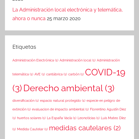
La Administración local electrónica y telemática,
ahora o nunca
25 marzo 2020
Etiquetas
Administración Electrónica
(1)
Administración local
(1)
Administración
COVID-19
telemática
(1)
AVE
(1)
cantábrica
(1)
carbón
(1)
(3)
Derecho ambiental
(3)
diversificación
(1)
espacio natural protegido
(1)
especie en peligro de
extinción
(1)
evaluacion de impacto ambiental
(1)
Florentino Agustín Diez
(1)
huertos solares
(1)
La España Vacía
(1)
Leonoticias
(1)
Luis Mateo Díez
medidas cautelares
(2)
(1)
Medida Cautelar
(1)