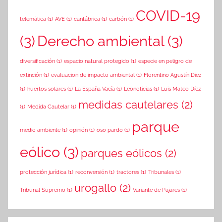
COVID-19
telemática
(1)
AVE
(1)
cantábrica
(1)
carbón
(1)
(3)
Derecho ambiental
(3)
diversificación
(1)
espacio natural protegido
(1)
especie en peligro de
extinción
(1)
evaluacion de impacto ambiental
(1)
Florentino Agustín Diez
(1)
huertos solares
(1)
La España Vacía
(1)
Leonoticias
(1)
Luis Mateo Díez
medidas cautelares
(2)
(1)
Medida Cautelar
(1)
parque
medio ambiente
(1)
opinión
(1)
oso pardo
(1)
eólico
(3)
parques eólicos
(2)
protección jurídica
(1)
reconversión
(1)
tractores
(1)
Tribunales
(1)
urogallo
(2)
Tribunal Supremo
(1)
Variante de Pajares
(1)