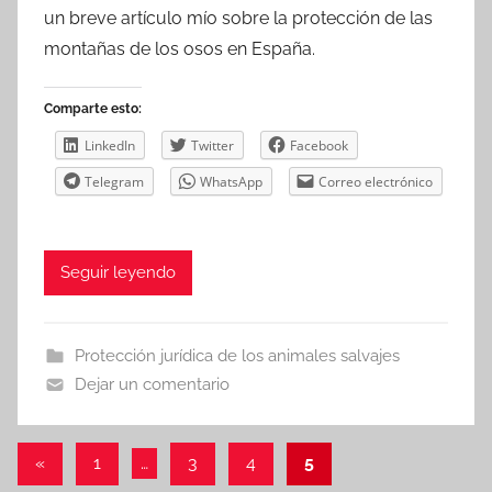
un breve artículo mío sobre la protección de las
montañas de los osos en España.
Comparte esto:
LinkedIn
Twitter
Facebook
Telegram
WhatsApp
Correo electrónico
Seguir leyendo
Protección jurídica de los animales salvajes
Dejar un comentario
Paginación
Entradas
«
1
…
3
4
5