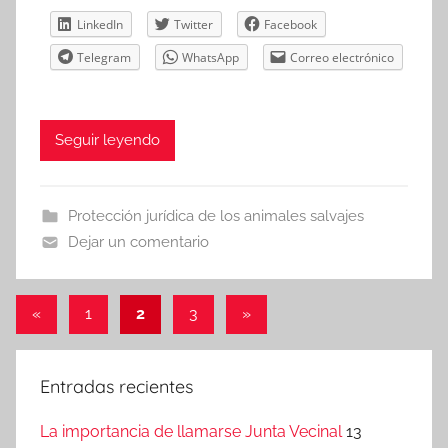
LinkedIn
Twitter
Facebook
Telegram
WhatsApp
Correo electrónico
Seguir leyendo
Protección jurídica de los animales salvajes
Dejar un comentario
Paginación
Entradas
Entradas
«
1
2
3
»
anteriores
siguientes
de
entradas
Entradas recientes
La importancia de llamarse Junta Vecinal
13