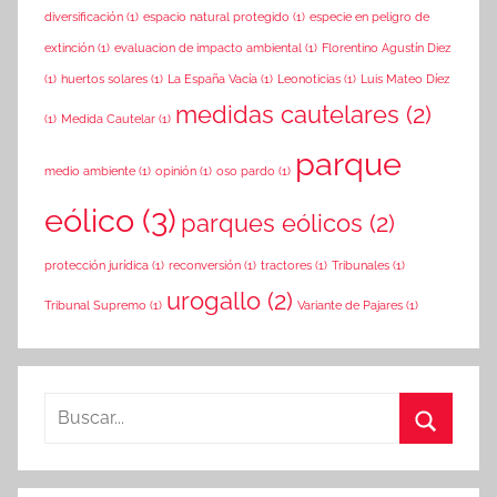
diversificación
(1)
espacio natural protegido
(1)
especie en peligro de
extinción
(1)
evaluacion de impacto ambiental
(1)
Florentino Agustín Diez
(1)
huertos solares
(1)
La España Vacía
(1)
Leonoticias
(1)
Luis Mateo Díez
medidas cautelares
(2)
(1)
Medida Cautelar
(1)
parque
medio ambiente
(1)
opinión
(1)
oso pardo
(1)
eólico
(3)
parques eólicos
(2)
protección jurídica
(1)
reconversión
(1)
tractores
(1)
Tribunales
(1)
urogallo
(2)
Tribunal Supremo
(1)
Variante de Pajares
(1)
Buscar:
Buscar