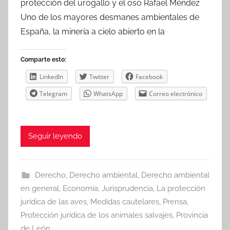
protección del urogallo y el oso Rafael Méndez
Uno de los mayores desmanes ambientales de
España, la minería a cielo abierto en la
Comparte esto:
LinkedIn
Twitter
Facebook
Telegram
WhatsApp
Correo electrónico
Seguir leyendo
Derecho
,
Derecho ambiental
,
Derecho ambiental
en general
,
Economía
,
Jurisprudencia
,
La protección
jurídica de las aves
,
Medidas cautelares
,
Prensa
,
Protección jurídica de los animales salvajes
,
Provincia
de León