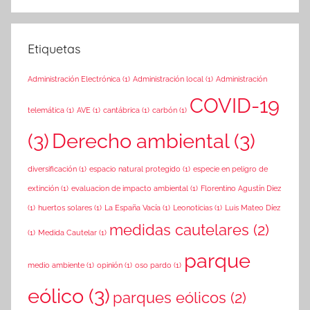
Etiquetas
Administración Electrónica
(1)
Administración local
(1)
Administración
COVID-19
telemática
(1)
AVE
(1)
cantábrica
(1)
carbón
(1)
(3)
Derecho ambiental
(3)
diversificación
(1)
espacio natural protegido
(1)
especie en peligro de
extinción
(1)
evaluacion de impacto ambiental
(1)
Florentino Agustín Diez
(1)
huertos solares
(1)
La España Vacía
(1)
Leonoticias
(1)
Luis Mateo Díez
medidas cautelares
(2)
(1)
Medida Cautelar
(1)
parque
medio ambiente
(1)
opinión
(1)
oso pardo
(1)
eólico
(3)
parques eólicos
(2)