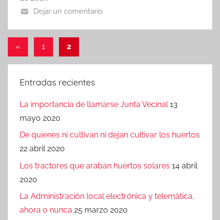
Dejar un comentario
Paginación
Entradas
«
1
2
anteriores
de
entradas
Entradas recientes
La importancia de llamarse Junta Vecinal
13
mayo 2020
De quienes ni cultivan ni dejan cultivar los huertos
22 abril 2020
Los tractores que araban huertos solares
14 abril
2020
La Administración local electrónica y telemática,
ahora o nunca
25 marzo 2020