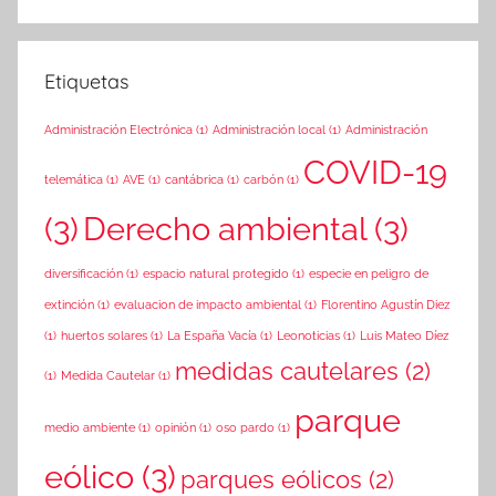
Etiquetas
Administración Electrónica
(1)
Administración local
(1)
Administración
COVID-19
telemática
(1)
AVE
(1)
cantábrica
(1)
carbón
(1)
(3)
Derecho ambiental
(3)
diversificación
(1)
espacio natural protegido
(1)
especie en peligro de
extinción
(1)
evaluacion de impacto ambiental
(1)
Florentino Agustín Diez
(1)
huertos solares
(1)
La España Vacía
(1)
Leonoticias
(1)
Luis Mateo Díez
medidas cautelares
(2)
(1)
Medida Cautelar
(1)
parque
medio ambiente
(1)
opinión
(1)
oso pardo
(1)
eólico
(3)
parques eólicos
(2)