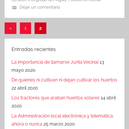
Dejar un comentario
Paginación
Entradas
«
1
2
anteriores
de
entradas
Entradas recientes
La importancia de llamarse Junta Vecinal
13
mayo 2020
De quienes ni cultivan ni dejan cultivar los huertos
22 abril 2020
Los tractores que araban huertos solares
14 abril
2020
La Administración local electrónica y telemática,
ahora o nunca
25 marzo 2020